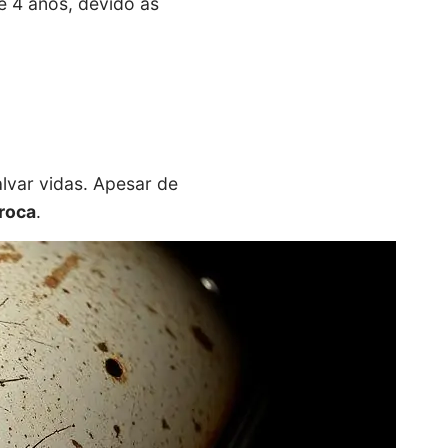
e 4 anos, devido às
lvar vidas. Apesar de
roca
.