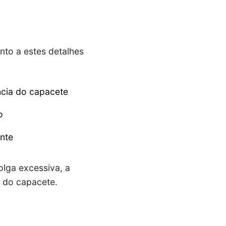
to a estes detalhes
ncia do capacete
o
nte
olga excessiva, a
e do capacete.