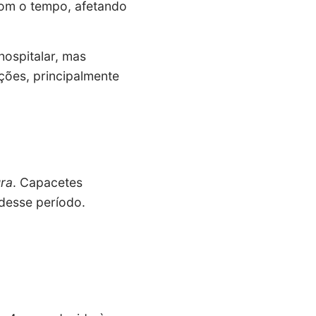
com o tempo, afetando
ospitalar, mas
ões, principalmente
ura
. Capacetes
desse período.