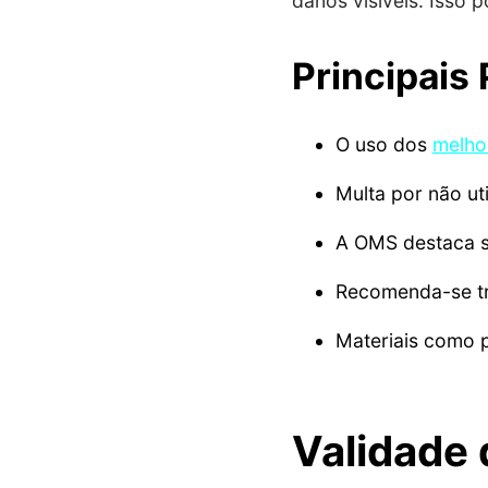
danos visíveis. Isso
Principais
O uso dos
melho
Multa por não ut
A OMS destaca su
Recomenda-se tr
Materiais como 
Validade 