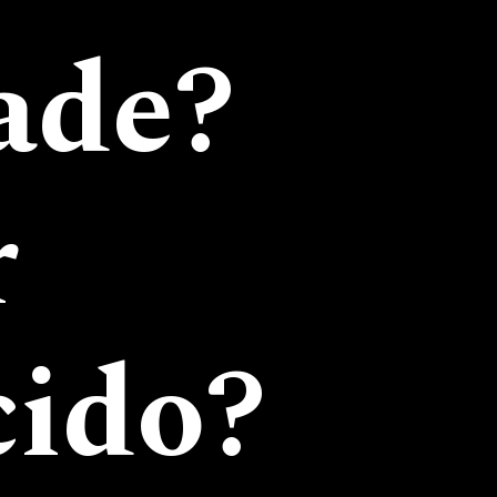
ade?
r
cido?