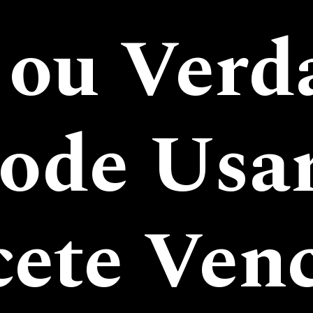
 ou Verd
ode Usa
ete Ven