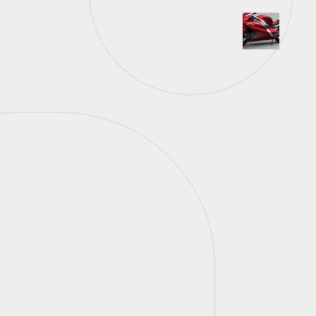
Norisk FF391 Girl Power.