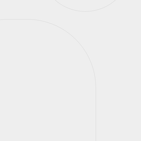
Shoei Neotec II Wine Red.
Um capacete modular
sofisticado, com materiais
premium, acabamento