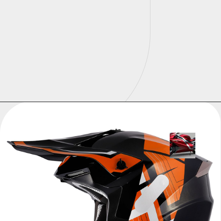
impecável e encaixe
confortável.
Opening
https://universodigitalon.com/10-melhores-capacetes-de-moto/