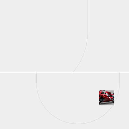
Descubra cinco capacetes
femininos incríveis que
combinam proteção,
conforto e muito charme