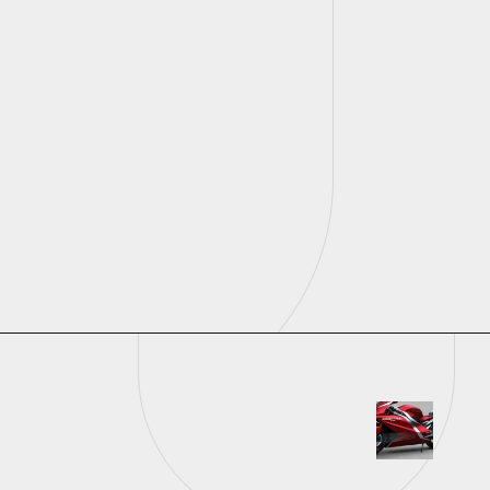
Perfeito para quem busca
custo-benefício. Além do
design feminino e marcante,
tem excelente ventilação e
uma estrutura leve.
Opening
https://universodigitalon.com/10-melhores-capacetes-de-moto/